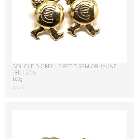
BOUCLE D OREILLE PETIT SBM OR JAUNE
18K 1.9CM
1.60g
240 €