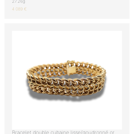
27.26g
4 089 €
Bracelet double cubaine lisse/goudronné or