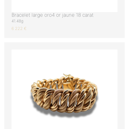
Bracelet large oro4 or jaune 18 carat
41.48g
6 222 €