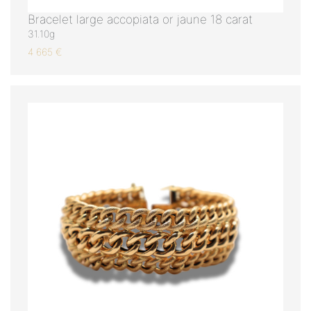
Bracelet large accopiata or jaune 18 carat
31.10g
4 665 €