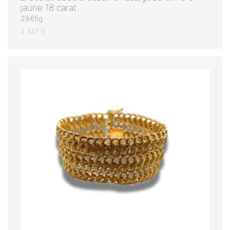
jaune 18 carat
29.65g
4 447 €