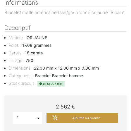
Informations
Bracelet maille américaine lisse/goudronné or jaune 18 carat
Descriptif
Matière
:
OR JAUNE
Poids
:
17.08 grammes
Carats
:
18 carats
Titrage
:
750
Dimensions
:
22.00 mm x 12.00 mm x 0.00 mm
Catégorie(s)
:
Bracelet Bracelet homme
Stock produit
:
EN STOCK (X1)
check_circle
2 562 €
add_shopping_cart
1
Ajouter au panier