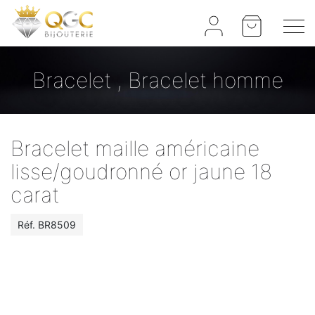
Panneau de gestion des cookies
Bracelet , Bracelet homme
Bracelet maille américaine
lisse/goudronné or jaune 18
carat
Réf.
BR8509