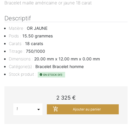
Bracelet maille américaine or jaune 18 carat
Descriptif
Matière
:
OR JAUNE
Poids
:
15.50 grammes
Carats
:
18 carats
Titrage
:
750/1000
Dimensions
:
20.00 mm x 12.00 mm x 0.00 mm
Catégorie(s)
:
Bracelet Bracelet homme
Stock produit
:
EN STOCK (X1)
check_circle
2 325 €
add_shopping_cart
1
Ajouter au panier