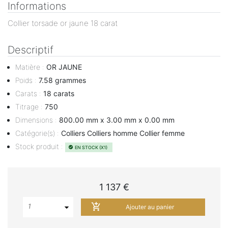
Informations
Collier torsade or jaune 18 carat
Descriptif
Matière
:
OR JAUNE
Poids
:
7.58 grammes
Carats
:
18 carats
Titrage
:
750
Dimensions
:
800.00 mm x 3.00 mm x 0.00 mm
Catégorie(s)
:
Colliers Colliers homme Collier femme
Stock produit
:
EN STOCK (X1)
check_circle
1 137 €
add_shopping_cart
1
Ajouter au panier