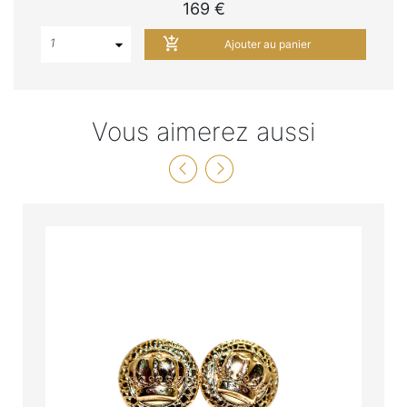
169 €
add_shopping_cart
1
Ajouter au panier
Vous aimerez aussi