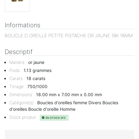
Informations
BOUCLE D OREILLE PETITE PISTACHE OR JAUNE 18K 18MM
Descriptif
Matière
:
or jaune
Poids
:
1.13 grammes
Carats
:
18 carats
Titrage
:
750/1000
Dimensions
:
18.00 mm x 7.00 mm x 0.00 mm
Catégorie(s)
:
Boucles d'oreilles femme Divers Boucles
d'oreilles Boucle d'oreille Homme
Stock produit
:
EN STOCK (X1)
check_circle