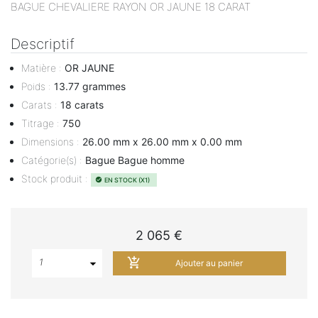
BAGUE CHEVALIERE RAYON OR JAUNE 18 CARAT
Descriptif
Matière
:
OR JAUNE
Poids
:
13.77 grammes
Carats
:
18 carats
Titrage
:
750
Dimensions
:
26.00 mm x 26.00 mm x 0.00 mm
Catégorie(s)
:
Bague Bague homme
Stock produit
:
EN STOCK (X1)
check_circle
2 065 €
add_shopping_cart
1
Ajouter au panier